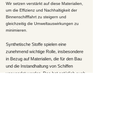
Wir setzen verstärkt auf diese Materialien,
um die Effizienz und Nachhaltigkeit der
Binnenschifffahrt zu steigern und
gleichzeitig die Umweltauswirkungen zu
minimieren.
Synthetische Stoffe spielen eine
zunehmend wichtige Rolle, insbesondere
in Bezug auf Materialien, die für den Bau
und die
Instandhaltung von Schiffen
verwendet werden. Das hat natürlich auch
Auswirkungen auf die Umwelt und fördern
das Ansehen der Binnenschifffahrt.
Faserverstärkte Kunststoffe (FRP)
Synthetische Materialien wie
glasfaserverstärkte Kunststoffe (GFK) und
kohlefaserverstärkte Kunststoffe (CFK)