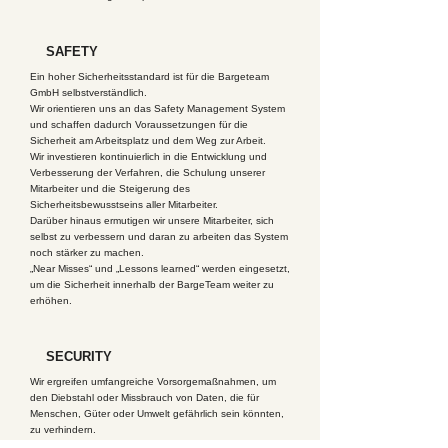
SAFETY
Ein hoher Sicherheitsstandard ist für die Bargeteam
GmbH selbstverständlich.
Wir orientieren uns an das Safety Management System
und schaffen dadurch Voraussetzungen für die
Sicherheit am Arbeitsplatz und dem Weg zur Arbeit.
Wir investieren kontinuierlich in die Entwicklung und
Verbesserung der Verfahren, die Schulung unserer
Mitarbeiter und die Steigerung des
Sicherheitsbewusstseins aller Mitarbeiter.
Darüber hinaus ermutigen wir unsere Mitarbeiter, sich
selbst zu verbessern und daran zu arbeiten das System
noch stärker zu machen.
„Near Misses“ und „Lessons learned“ werden eingesetzt,
um die Sicherheit innerhalb der BargeTeam weiter zu
erhöhen.
SECURITY
Wir ergreifen umfangreiche Vorsorgemaßnahmen, um
den Diebstahl oder Missbrauch von Daten, die für
Menschen, Güter oder Umwelt gefährlich sein könnten,
zu verhindern.