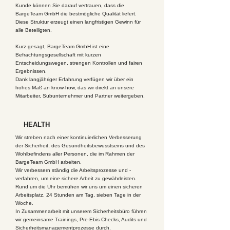
Kunde können Sie darauf vertrauen, dass die
BargeTeam GmbH die bestmögliche Qualität liefert.
Diese Struktur erzeugt einen langfristigen Gewinn für
alle Beteiligten.
Kurz gesagt, BargeTeam GmbH ist eine
Befrachtungsgesellschaft mit kurzen
Entscheidungswegen, strengen Kontrollen und fairen
Ergebnissen.
Dank langjähriger Erfahrung verfügen wir über ein
hohes Maß an know-how, das wir direkt an unsere
Mitarbeiter, Subunternehmer und Partner weitergeben.
HEALTH
Wir streben nach einer kontinuierlichen Verbesserung
der Sicherheit, des Gesundheitsbewusstseins und des
Wohlbefindens aller Personen, die im Rahmen der
BargeTeam GmbH arbeiten.
Wir verbessern ständig die Arbeitsprozesse und -
verfahren, um eine sichere Arbeit zu gewährleisten.
Rund um die Uhr bemühen wir uns um einen sicheren
Arbeitsplatz. 24 Stunden am Tag, sieben Tage in der
Woche.
In Zusammenarbeit mit unserem Sicherheitsbüro führen
wir gemeinsame Trainings, Pre-Ebis Checks, Audits und
Sicherheitsmanagementprozesse durch.