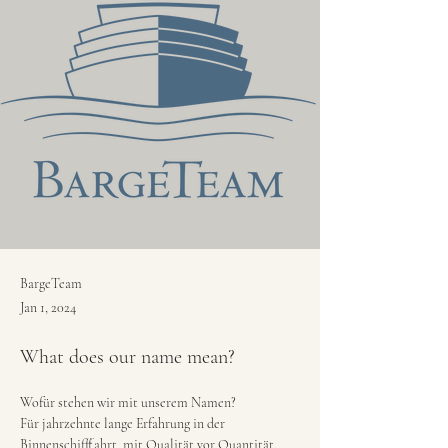
BargeTeam
Jan 1, 2024
What does our name mean?
Wofür stehen wir mit unserem Namen?
Für jahrzehnte lange Erfahrung in der 
Binnenschifffahrt, mit Qualität vor Quantität.